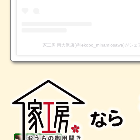
家工房 南大沢店(@iekobo_minamiosawa)が