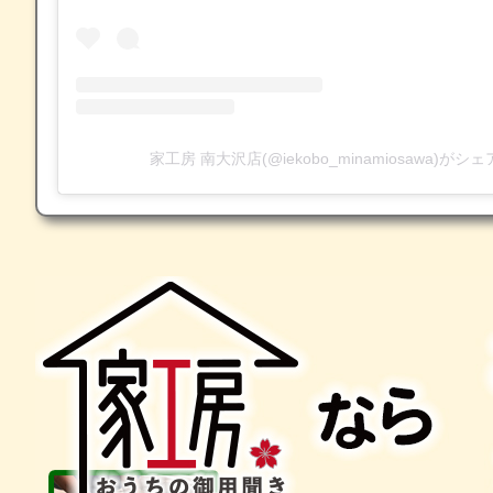
家工房 南大沢店(@iekobo_minamiosawa)が