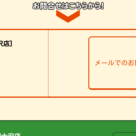
沢店]
メールでのお
！