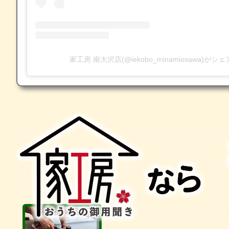
家工房 南大沢店(@iekobo_minamiosawa)が