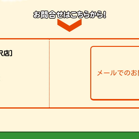
沢店]
メールでのお
！