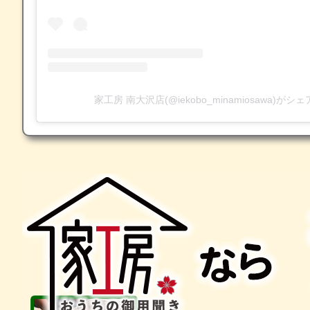
家工房 南大沢店(@iekobo_minamiosawa)が